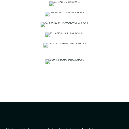
CÉLINE ROMY
ADAM MABROUK
ALEXANDRE KACHEV
SIMON CHAPAT
CYRIL ANDRÉ
MURIEL GUILHON
CYRIL FINAUD-GUYOT
WILLIAM CHAMBERS
FLORENT COSTE
STÉPHANE ATTARD
ARTHUR NICORA