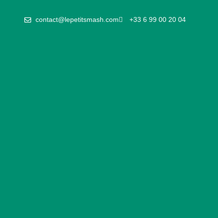
es sports du 16ème le samedi 5 septembre 2026
22 
contact@lepetitsmash.com
+33 6 99 00 20 04